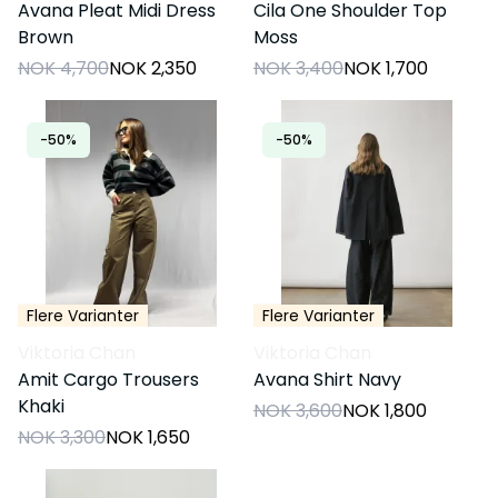
Avana Pleat Midi Dress
Cila One Shoulder Top
Brown
Moss
NOK 4,700
NOK 2,350
NOK 3,400
NOK 1,700
-50%
-50%
Flere Varianter
Flere Varianter
Viktoria Chan
Viktoria Chan
Amit Cargo Trousers
Avana Shirt Navy
Khaki
NOK 3,600
NOK 1,800
NOK 3,300
NOK 1,650