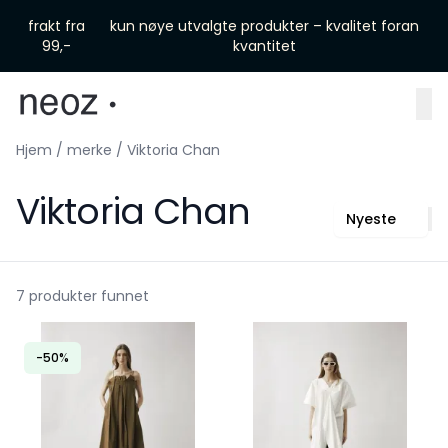
Skip to main content
frakt fra
kun nøye utvalgte produkter – kvalitet foran
99,-
kvantitet
Hjem
/
merke
/
Viktoria Chan
Viktoria Chan
Nyeste
7 produkter funnet
-50%