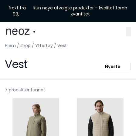
Skip to main content
frakt fra
kun nøye utvalgte produkter – kvalitet foran
99,-
kvantitet
Hjem
/
shop
/
Yttertøy
/
Vest
Vest
Nyeste
7 produkter funnet