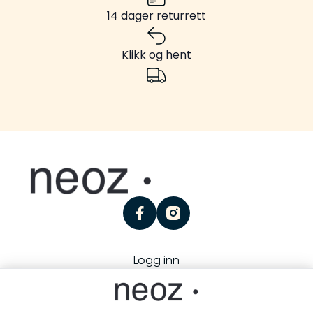
14 dager returrett
Klikk og hent
facebook
instagram
Logg inn
Personvern
Kjøpsbetingelser
Besøk oss:
Storgaten 25, 3126 Tønsberg