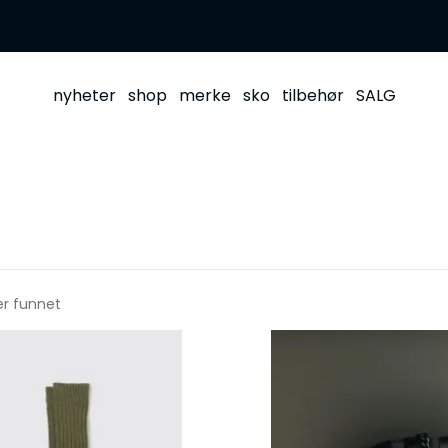
nyheter
shop
merke
sko
tilbehør
SALG
er funnet