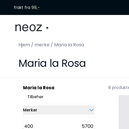
Skip to main content
frakt fra 99,-
Hjem
/
merke
/
Maria la Rosa
Maria la Rosa
Maria la Rosa
8 produkt
Tilbehør
Merker
400
5700