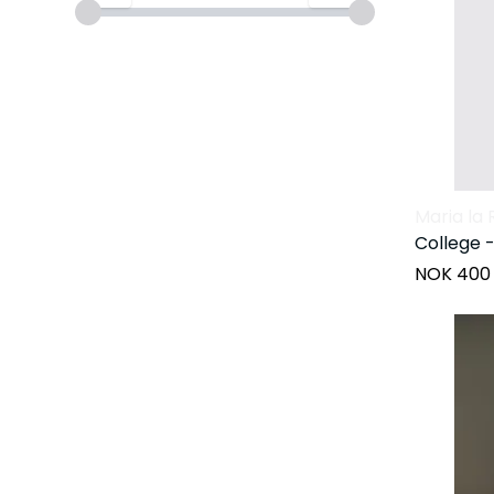
Maria la 
College -
NOK 400