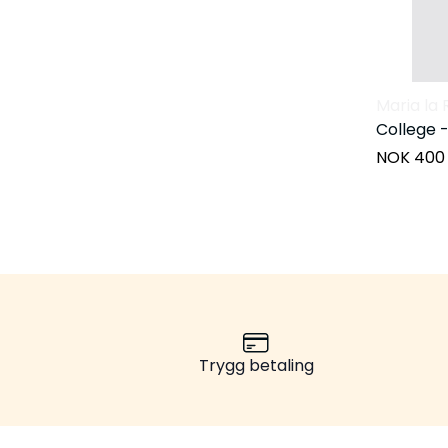
Maria la 
College -
NOK 400
Trygg betaling