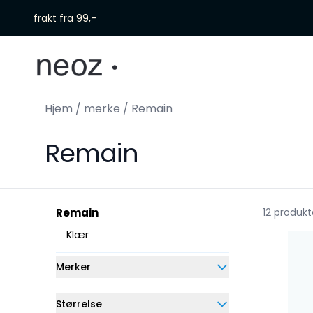
Skip to main content
frakt fra 99,-
Hjem
/
merke
/
Remain
Remain
Remain
12 produkt
Klær
Merker
Størrelse