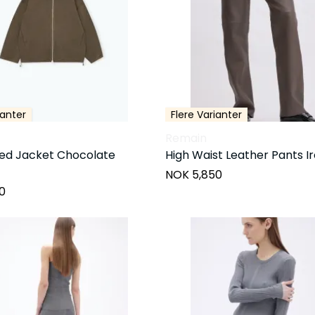
ianter
Flere Varianter
Remain
ped Jacket Chocolate
High Waist Leather Pants I
NOK 5,850
0