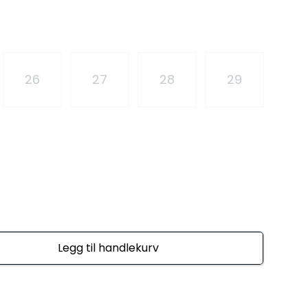
26
27
28
29
Legg til handlekurv