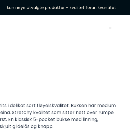
kun nøye utvalgte produkter – kvalitet foran kvantitet
Search 
ts i delikat sort fløyelskvalitet. Buksen har medium
beina. Stretchy kvalitet som sitter nett over rumpe
rst. En klassisk 5-pocket bukse med linning,
jult glidelås og knapp.