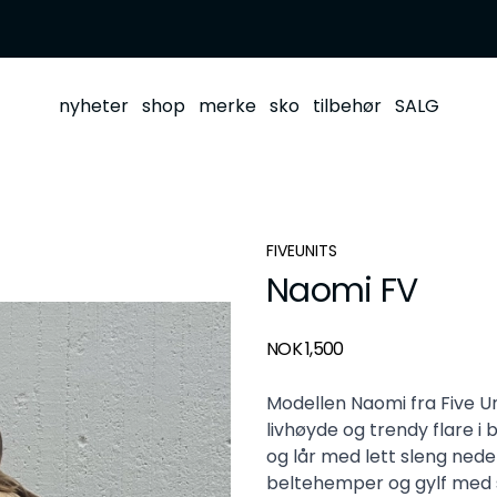
nyheter
shop
merke
sko
tilbehør
SALG
FIVEUNITS
Naomi FV
Produktdetaljer
NOK 1,500
Description
Modellen Naomi fra Five Uni
livhøyde og trendy flare i 
og lår med lett sleng nede
beltehemper og gylf med sk