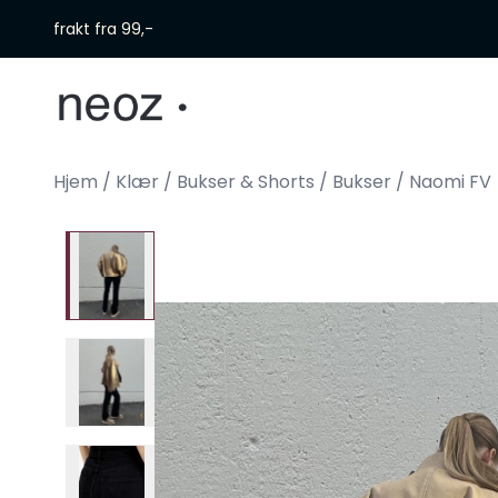
Skip to main content
frakt fra 99,-
Hjem
/
Klær
/
Bukser & Shorts
/
Bukser
/
Naomi FV