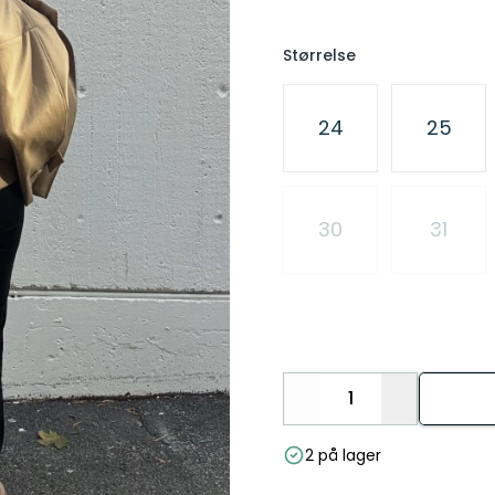
Størrelse
Velg en Størrelse
24
25
30
31
Decrease
Increase
2 på lager