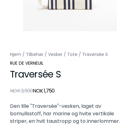
Hjem
/
Tilbehør
/
Vesker
/
Tote
/
Traversée S
RUE DE VERNEUIL
Traversée S
Produktdetaljer
NOK 3,500
NOK 1,750
Description
Den lille "Traversée"-vesken, laget av
bomullsstoff, har marine og hvite vertikale
striper, en hvit taustropp og to innerlommer.