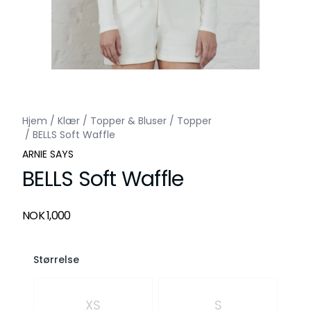
Hjem
/
Klær
/
Topper & Bluser
/
Topper
/
BELLS Soft Waffle
ARNIE SAYS
BELLS Soft Waffle
Produktdetaljer
NOK 1,000
Description
Størrelse
Velg en Størrelse
XS
S