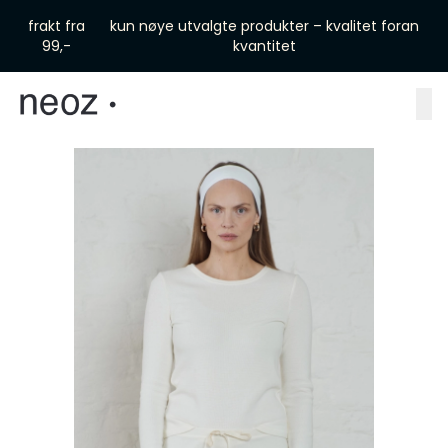
Skip to main content
frakt fra
kun nøye utvalgte produkter – kvalitet foran
99,-
kvantitet