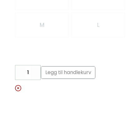
M
L
Legg til handlekurv
Decrease
Increase