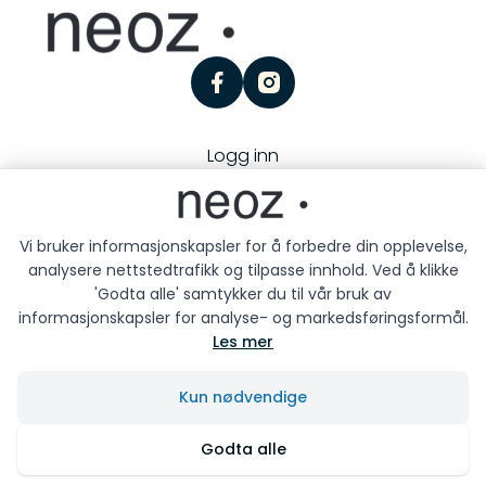
facebook
instagram
Logg inn
Personvern
Kjøpsbetingelser
Besøk oss:
Storgaten 25, 3126 Tønsberg
Vi bruker informasjonskapsler for å forbedre din opplevelse,
analysere nettstedtrafikk og tilpasse innhold. Ved å klikke
'Godta alle' samtykker du til vår bruk av
informasjonskapsler for analyse- og markedsføringsformål.
Les mer
Neoz © 2026
Kun nødvendige
Siden driftes av
Shoplabs
Godta alle