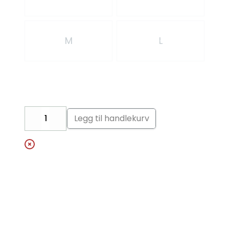
M
L
Legg til handlekurv
Decrease
Increase