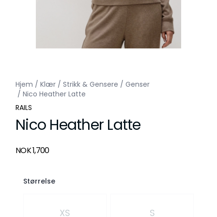
Hjem
/
Klær
/
Strikk & Gensere
/
Genser
/
Nico Heather Latte
RAILS
Nico Heather Latte
Produktdetaljer
NOK 1,700
Description
Størrelse
Velg en Størrelse
XS
S