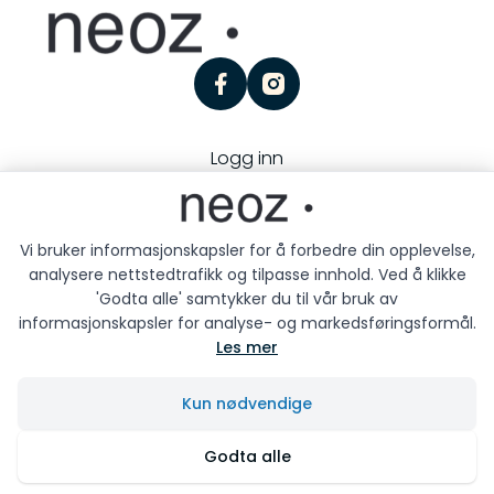
facebook
instagram
Logg inn
Personvern
Kjøpsbetingelser
Besøk oss:
Storgaten 25, 3126 Tønsberg
Vi bruker informasjonskapsler for å forbedre din opplevelse,
analysere nettstedtrafikk og tilpasse innhold. Ved å klikke
'Godta alle' samtykker du til vår bruk av
informasjonskapsler for analyse- og markedsføringsformål.
Les mer
Neoz © 2026
Kun nødvendige
Siden driftes av
Shoplabs
Godta alle