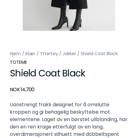
Hjem
/
Klær
/
Yttertøy
/
Jakker
/
Shield Coat Black
TOTEME
Shield Coat Black
Produktdetaljer
NOK 14,700
Description
Uanstrengt frakk designet for å omslutte
kroppen og gi behagelig beskyttelse mot
elementene. Laget av en børstet ullblanding, har
den en ren krage etterfulgt av en lang,
overdimensjonert silhuett med dobbeltspent