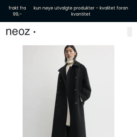
Skip to main content
frakt fra
kun nøye utvalgte produkter – kvalitet foran
99,-
kvantitet