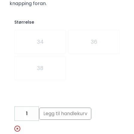
knapping foran.
Størrelse
Velg en Størrelse
34
36
38
Legg til handlekurv
Decrease
Increase