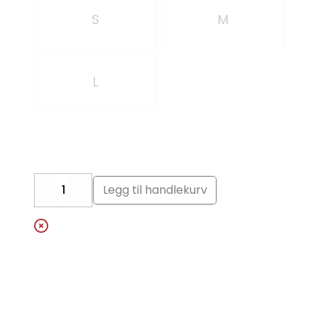
S
M
L
Legg til handlekurv
Decrease
Increase