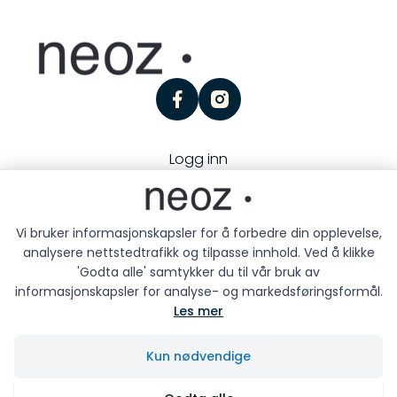
facebook
instagram
Logg inn
Personvern
Kjøpsbetingelser
Besøk oss:
Storgaten 25, 3126 Tønsberg
Vi bruker informasjonskapsler for å forbedre din opplevelse,
analysere nettstedtrafikk og tilpasse innhold. Ved å klikke
'Godta alle' samtykker du til vår bruk av
informasjonskapsler for analyse- og markedsføringsformål.
Les mer
Neoz © 2026
Kun nødvendige
Siden driftes av
Shoplabs