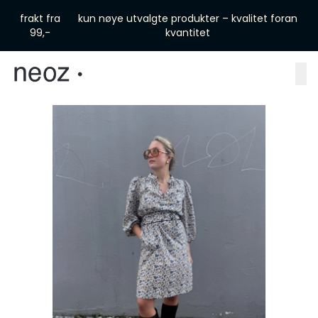
Skip to main content
frakt fra
kun nøye utvalgte produkter – kvalitet foran
99,-
kvantitet