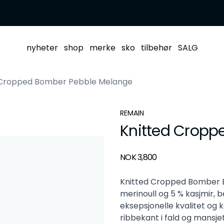
nyheter
shop
merke
sko
tilbehør
SALG
 Cropped Bomber Pebble Melange
REMAIN
Knitted Cropp
Produktdetaljer
NOK 3,800
Description
Knitted Cropped Bomber Be
merinoull og 5 % kasjmir, 
eksepsjonelle kvalitet og 
ribbekant i fald og mansje