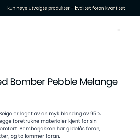
kun nøye utvalgte produkter – kvalitet foran kvantitet
Search 
ed Bomber Pebble Melange
ige er laget av en myk blanding av 95 %
begge foretrukne materialer kjent for sin
komfort. Bomberjakken har glidelås foran,
tter, og to lommer foran.