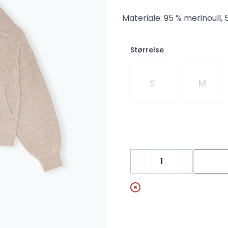
Materiale: 95 % merinoull, 
Størrelse
Velg en Størrelse
S
M
Decrease
Increase