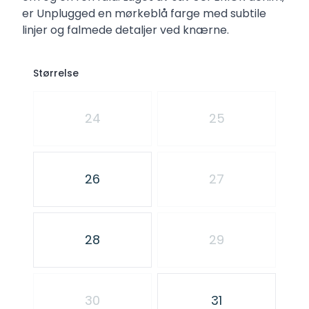
er Unplugged en mørkeblå farge med subtile
linjer og falmede detaljer ved knærne.
Størrelse
Velg en Størrelse
24
25
26
27
28
29
30
31