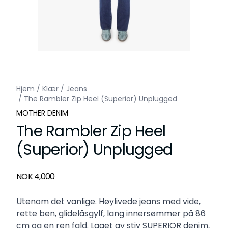
Hjem
/
Klær
/
Jeans
/
The Rambler Zip Heel (Superior) Unplugged
MOTHER DENIM
The Rambler Zip Heel
(Superior) Unplugged
Produktdetaljer
NOK 4,000
Description
Utenom det vanlige. Høylivede jeans med vide,
rette ben, glidelåsgylf, lang innersømmer på 86
cm og en ren fald. Laget av stiv SUPERIOR denim,