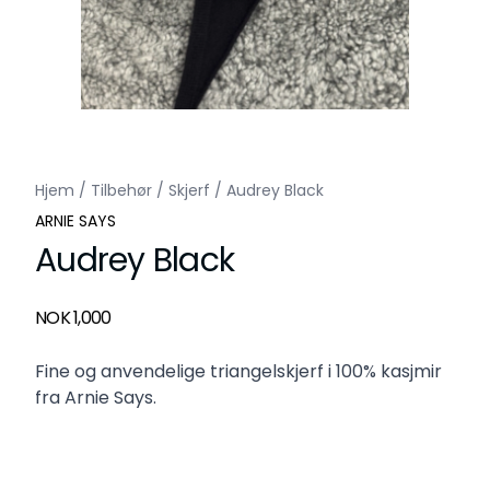
Hjem
/
Tilbehør
/
Skjerf
/
Audrey Black
ARNIE SAYS
Audrey Black
Produktdetaljer
NOK 1,000
Description
Fine og anvendelige triangelskjerf i 100% kasjmir
fra Arnie Says.