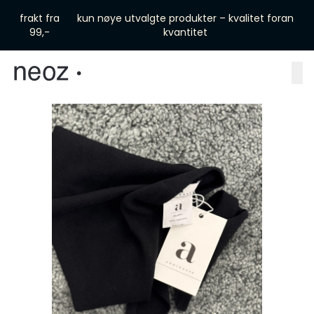
Skip to main content
frakt fra
kun nøye utvalgte produkter – kvalitet foran
99,-
kvantitet