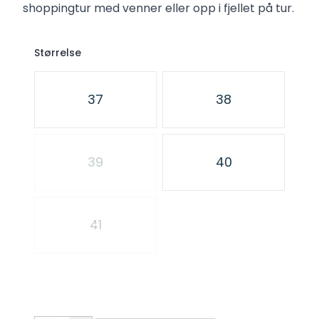
shoppingtur med venner eller opp i fjellet på tur.
Størrelse
Velg en Størrelse
37
38
39
40
41