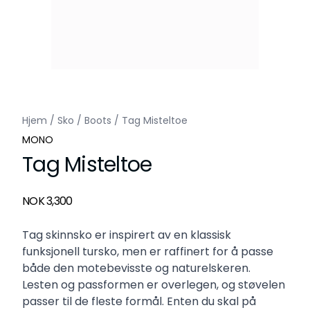
Hjem
/
Sko
/
Boots
/
Tag Misteltoe
MONO
Tag Misteltoe
Produktdetaljer
NOK 3,300
Description
Tag skinnsko er inspirert av en klassisk
funksjonell tursko, men er raffinert for å passe
både den motebevisste og naturelskeren.
Lesten og passformen er overlegen, og støvelen
passer til de fleste formål. Enten du skal på