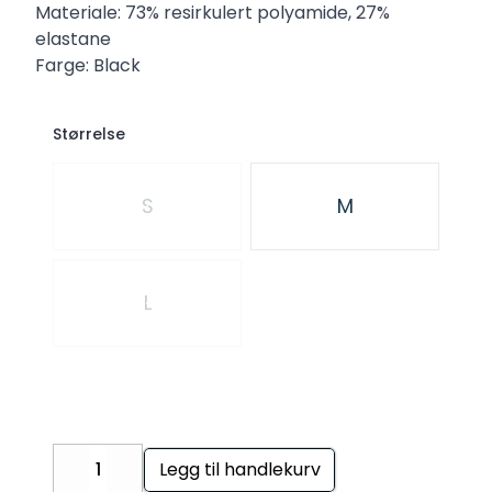
Materiale: 73% resirkulert polyamide, 27%
elastane
Farge: Black
Størrelse
Velg en Størrelse
S
M
L
Legg til handlekurv
Decrease
Increase