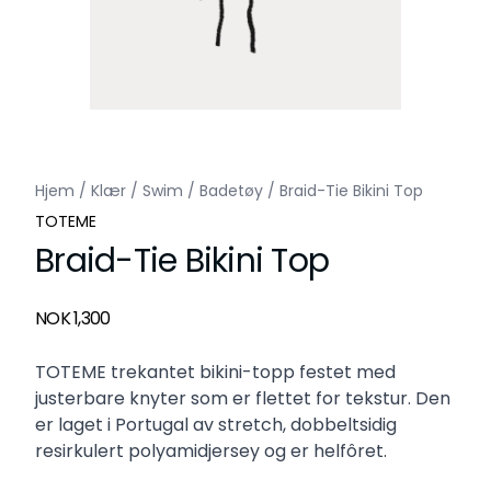
Hjem
/
Klær
/
Swim
/
Badetøy
/
Braid-Tie Bikini Top
TOTEME
Braid-Tie Bikini Top
Produktdetaljer
NOK 1,300
Description
TOTEME trekantet bikini-topp festet med
justerbare knyter som er flettet for tekstur. Den
er laget i Portugal av stretch, dobbeltsidig
resirkulert polyamidjersey og er helfôret.