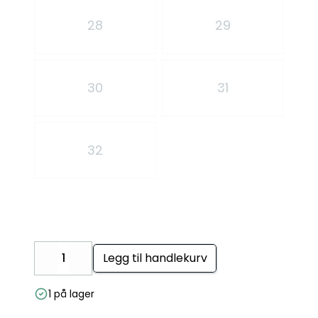
28
29
30
31
32
Legg til handlekurv
Decrease
Increase
1 på lager