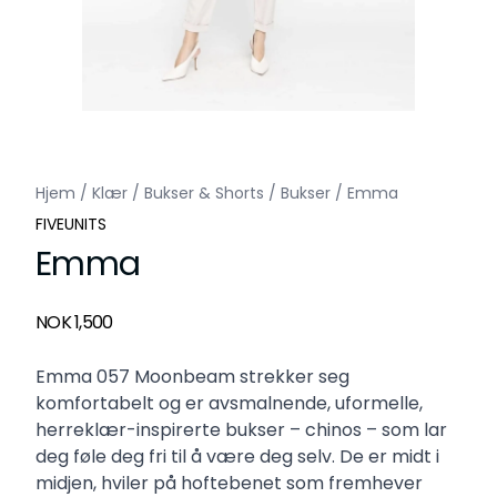
Hjem
/
Klær
/
Bukser & Shorts
/
Bukser
/
Emma
FIVEUNITS
Emma
Produktdetaljer
NOK 1,500
Description
Emma 057 Moonbeam strekker seg
komfortabelt og er avsmalnende, uformelle,
herreklær-inspirerte bukser – chinos – som lar
deg føle deg fri til å være deg selv. De er midt i
midjen, hviler på hoftebenet som fremhever