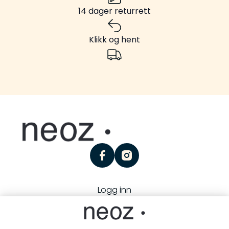
14 dager returrett
Klikk og hent
facebook
instagram
Logg inn
Personvern
Kjøpsbetingelser
Besøk oss:
Storgaten 25, 3126 Tønsberg