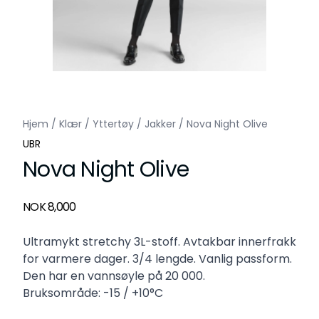
Hjem
/
Klær
/
Yttertøy
/
Jakker
/
Nova Night Olive
UBR
Nova Night Olive
Produktdetaljer
NOK 8,000
Description
Ultramykt stretchy 3L-stoff. Avtakbar innerfrakk
for varmere dager. 3/4 lengde. Vanlig passform.
Den har en vannsøyle på 20 000.
Bruksområde: -15 / +10°C