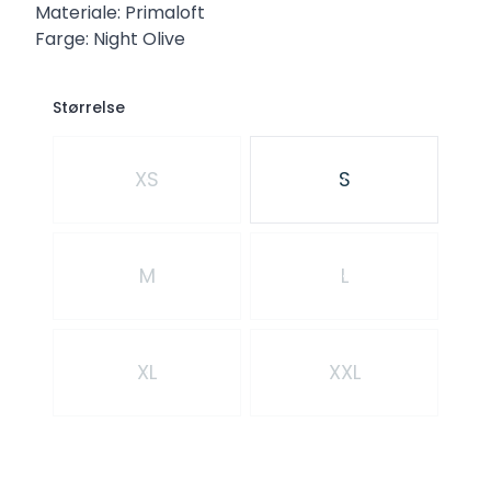
Materiale: Primaloft
Farge: Night Olive
Størrelse
Velg en Størrelse
XS
S
M
L
XL
XXL